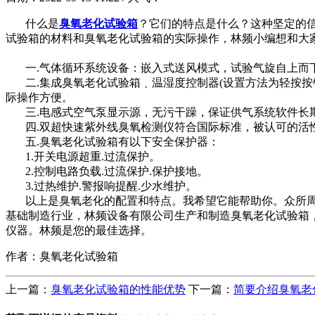
什么是
臭氧老化试验箱
？它们的特点是什么？这种坚定的信
试验箱的材料和臭氧老化试验箱的实际操作，林频小编想和大
一.气体循环系统设备：嵌入式送风模式，试验气旋自上而
二.集成臭氧老化试验箱﹑温湿度控制器(设置方法为轻按按钮式)，处
际操作方便。
三.电感式空气泵显示源，无污干躁，保证供气系统软件长
四.双超快速紫外线臭氧检测仪符合国际标准，被认可的活性
五.臭氧老化试验箱有以下安全保护器：
1.开关电源超重.过流保护。
2.控制电路负载.过流保护.保护接地。
3.过热维护.警报响提醒.少水维护。
以上是臭氧老化的配置和特点。我希望它能帮助你。众所周
基础制造行业，林频设备有限公司生产和制造臭氧老化试验箱
仪器。林频是您的最佳选择。
作者：臭氧老化试验箱
上一篇：
臭氧老化试验箱的性能优势
下一篇：
简要介绍臭氧老