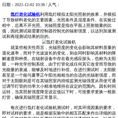
日期：2021-12-02 10:38 / 人气：
氙灯老化试验机
利用氙灯模拟太阳光照射的效果，并模拟
了导致材料老化的主要因素，光照条件及湿度条件。在实验过
程中，总离不开光照。光辐照度是指在平面上照射能量的比
值，因此测试箱需要控制器控制光的辐射强度，以达到加速测
试和再现测试结果的目的。
就某些相关性而言，光辐照度的变化会影响其材料质量的
退化速率，而对于光波波长的变化，则会同时影响其材料的降
解速度和种类。在辐射设备中存在着光感应探头，也称为太阳
眼，一种光学控制系统，由于灯管化或任何其它改变而导致的
光能量的衰减，能够及时地进行补偿。在进行测试时，太阳眼
甚至是一个能与夏季正午阳光相相当的合适的光辐射强度，而
对于太阳眼则是可在其辐照室内持续监测光辐强度从而使可通
过调节灯管的功率大小精准地维持在设定的范围内。因长时间
运转，当其照射强度降至设定值以下时，可按要求更换一根新
灯管，确保其辐照度正常显示。
每次进行氙灯老化试验机测试时，对其环境因素的要求，
即对试样的要求，就是根据实验中的相互匹配来作出详细的说