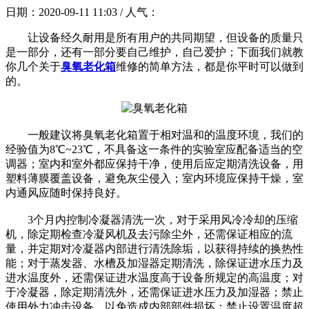
日期：2020-09-11 11:03 / 人气：
让设备经久耐用是所有用户的共同期望，但设备的质量只
是一部分，还有一部分要自己维护，自己爱护；下面我们就教
你几个关于
臭氧老化箱
维修的简单方法，都是你平时可以做到
的。
一般建议将臭氧老化箱置于相对温和的温度环境，我们的
经验值为8℃~23℃，不具备这一条件的实验室应配备适当的空
调器；室内和室外都应保持干净，使用后应定期清洗设备，用
塑料薄膜覆盖设备，避免灰尘侵入；室内环境应保持干燥，室
内通风应随时保持良好。
3个月内控制冷凝器清洗一次，对于采用风冷冷却的压缩
机，除定期检查冷凝风机及去污除尘外，还需保证相应的流
量，并定期对冷凝器内部进行清洗除垢，以获得持续的换热性
能；对于蒸发器、水槽及加湿器定期清洗，除保证进水压力及
进水温度外，还需保证进水温度高于设备所规定的高温度；对
于冷凝器，除定期清洗外，还需保证进水压力及加湿器；禁止
使用外力冲击设备，以免造成内部部件损坏；禁止设置温度超