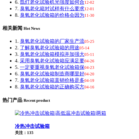
6.
氙灯老化试验机光强度如何合
12-02
7.
臭氧老化箱对试样有什么要求
12-01
8.
臭氧老化试验箱的价格会因为
11-30
相关新闻
Hot News
1.
臭氧老化试验箱的厂家生产流
05-25
2.
了解臭氧老化试验箱的用途
05-14
3.
臭氧老化试验箱模拟并加强大
05-11
4.
采用臭氧老化试验箱应满足要
04-26
5.
一定要重视臭氧老化试验箱保
04-23
6.
臭氧老化试验箱制造商哪里好
04-20
7.
臭氧老化试验箱直销价格是多
04-19
8.
臭氧老化试验箱的正确购买方
04-16
热门产品
Recent product
冷热冲击试验箱
关注：135